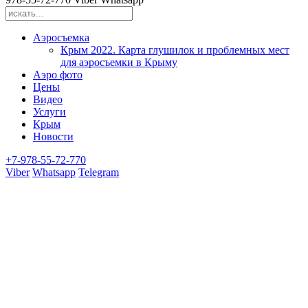
Аэросъемка
Крым 2022. Карта глушилок и проблемных мест
для аэросъемки в Крыму
Аэро фото
Цены
Видео
Услуги
Крым
Новости
+7-978-55-72-770
Viber
Whatsapp
Telegram