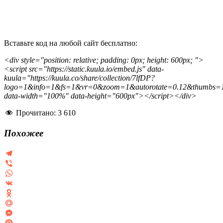
Вставьте код на любой сайт бесплатно:
<div style="position: relative; padding: 0px; height: 600px; ">
<script src="https://static.kuula.io/embed.js" data-
kuula="https://kuula.co/share/collection/7lfDP?
logo=1&info=1&fs=1&vr=0&zoom=1&autorotate=0.12&thumbs=
data-width="100%" data-height="600px"></script></div>
Прочитано:
3 610
Похожее
Telegram
Viber
WhatsApp
VK
Odnoklassniki
Mail.Ru
Messenger