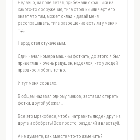
Недавно, на поле летал, прибежали охранники из
какого-то сооружения, типа стоянки или черт его
знает что там, может склад и давай меня
расспрашивать, типа разрешение есть ли у меня и
т.д.
Народ стал стукачевым.
Один начал номера машины фоткать, до этого я был
приветлив и очень радушен, надеялся, что у людей
праздное любопытство.
И тут меня сорвало.
В общем надавал одному пинков, заставил стереть
фотки, другой убежал…
Все это мракобесе, чтобы натравить людей друг на
друга и обобрать! Все просто, разделяй и властвуй.
А не думаете, как вместе что-то изменить?