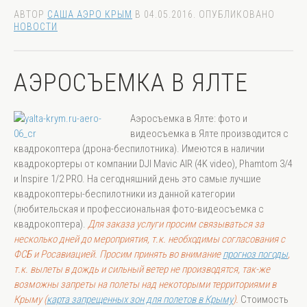
АВТОР
САША АЭРО КРЫМ
В
04.05.2016
. ОПУБЛИКОВАНО
НОВОСТИ
АЭРОСЪЕМКА В ЯЛТЕ
Аэросъемка в Ялте
: фото и
видеосъемка в Ялте производится с
квадрокоптера (дрона-беспилотника). Имеются в наличии
квадрокортеры от компании
DJI Mavic AIR (4K video), Phamtom 3/4
и
Inspire 1/2 PRO
. На сегодняшний день это самые лучшие
квадрокоптеры-беспилотники из данной категории
(любительская и профессиональная фото-видеосъемка с
квадрокоптера).
Для заказа услуги просим связываться за
несколько дней до мероприятия, т.к. необходимы согласования с
ФСБ и Росавиацией. Просим принять во внимание
прогноз погоды
,
т.к. вылеты в дождь и сильный ветер не производятся, так-же
возможны запреты на полеты над некоторыми территориями в
Крыму (
карта запрещенных зон для полетов в Крыму
).
Стоимость