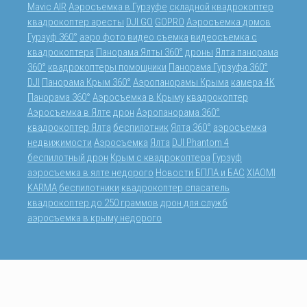
Mavic AIR
Аэросъемка в Гурзуфе
складной квадрокоптер
квадрокоптер аресты
DJI GO
GOPRO
Аэросъемка домов
Гурзуф 360°
аэро фото видео съемка
видеосъемка с
квадрокоптера
Панорама Ялты 360°
дроны
Ялта панорама
360°
квадрокоптеры помощники
Панорама Гурзуфа 360°
DJI
Панорама Крым 360°
Аэропанорамы Крыма
камера 4K
Панорама 360°
Аэросъемка в Крыму
квадрокоптер
Аэросъемка в Ялте
дрон
Аэропанорама 360°
квадрокоптер Ялта
беспилотник
Ялта 360°
аэросъемка
недвижимости
Аэросъемка
Ялта
DJI Phantom 4
беспилотный дрон
Крым с квадрокоптера
Гурзуф
аэросъемка в ялте недорого
Новости БПЛА и БАС
XIAOMI
KARMA
беспилотники
квадрокоптер спасатель
квадрокоптер до 250 граммов
дрон для служб
аэросъемка в крыму недорого